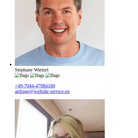
Stephane Wietzel
+49-7044-47984180
anfrage@website-service.eu