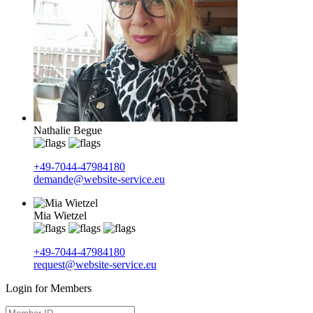
Nathalie Begue
+49-7044-47984180
demande@website-service.eu
Mia Wietzel
+49-7044-47984180
request@website-service.eu
Login for Members