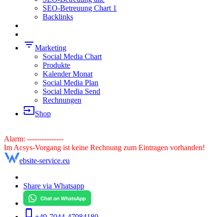
SEO-Betreuung Chart 1
Backlinks
filter_list
Marketing
Social Media Chart
Produkte
Kalender Monat
Social Media Plan
Social Media Send
Rechnungen
input
Shop
Alarm: ---------------
Im Acsys-Vorgang ist keine Rechnung zum Eintragen vorhanden!
ebsite-service.eu
Share via Whatsapp
phone_iphone
+49-7044-47984180