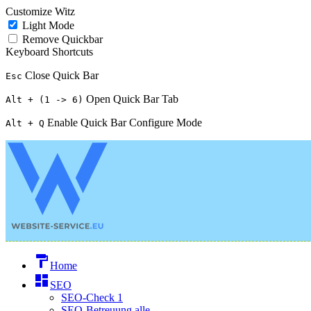
Customize Witz
Light Mode
Remove Quickbar
Keyboard Shortcuts
Close Quick Bar
Esc
Open Quick Bar Tab
Alt + (1 -> 6)
Enable Quick Bar Configure Mode
Alt + Q
format_paint
Home
dashboard
SEO
SEO-Check 1
SEO-Betreuung alle