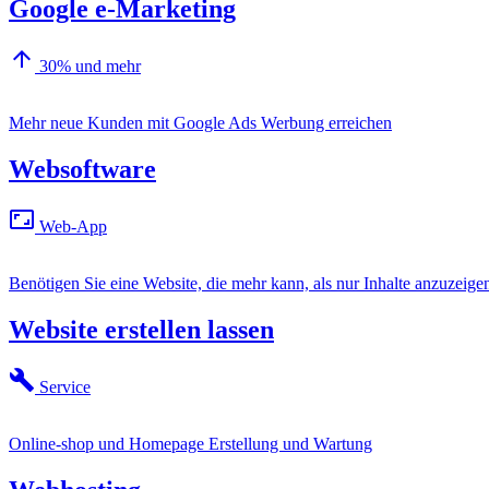
Google e-Marketing
arrow_upward
30% und mehr
Mehr neue Kunden mit Google Ads Werbung erreichen
Websoftware
aspect_ratio
Web-App
Benötigen Sie eine Website, die mehr kann, als nur Inhalte anzuzeige
Website erstellen lassen
build
Service
Online-shop und Homepage Erstellung und Wartung