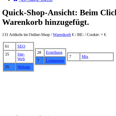
Quick-Shop-Ansicht: Beim Click
Warenkorb hinzugefügt.
131 Artikeln im Online-Shop /
Warenkorb
€ / BE: / Cookie: = €
61
SEO
28
Erstellung
35
Site-
7
Mix
Web
7
Leistungen
35
Website