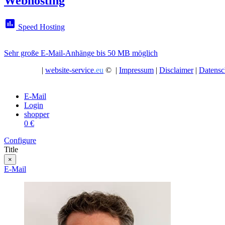
Webhosting
assessment
Speed Hosting
Sehr große E-Mail-Anhänge bis 50 MB möglich
|
website-service
.eu
© |
Impressum
|
Disclaimer
|
Datensc
E-Mail
Login
shopper
0 €
Configure
Title
×
E-Mail