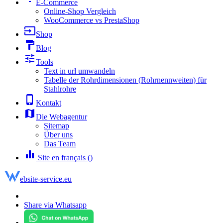
E-Commerce
Online-Shop Vergleich
WooCommerce vs PrestaShop
input
Shop
format_paint
Blog
tune
Tools
Text in url umwandeln
Tabelle der Rohrdimensionen (Rohrnennweiten) für
Stahlrohre
phone_iphone
Kontakt
map
Die Webagentur
Sitemap
Über uns
Das Team
equalizer
Site en français ()
ebsite-service.eu
Share via Whatsapp