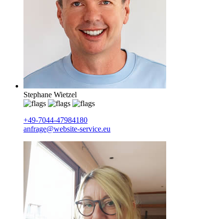
Stephane Wietzel
+49-7044-47984180
anfrage@website-service.eu