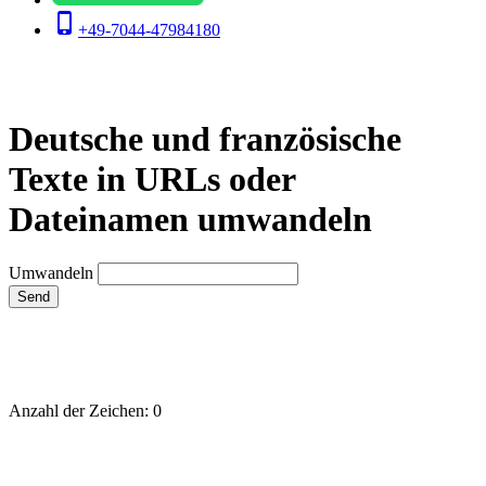
phone_iphone
+49-7044-47984180
Deutsche und französische
Texte in URLs oder
Dateinamen umwandeln
Umwandeln
Send
Anzahl der Zeichen: 0