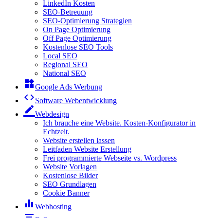
LinkedIn Kosten
SEO-Betreuung
SEO-Optimierung Strategien
On Page Optimierung
Off Page Optimierung
Kostenlose SEO Tools
Local SEO
Regional SEO
National SEO
widgets
Google Ads Werbung
code
Software Webentwicklung
border_color
Webdesign
Ich brauche eine Website. Kosten-Konfigurator in
Echtzeit.
Website erstellen lassen
Leitfaden Website Erstellung
Frei programmierte Webseite vs. Wordpress
Website Vorlagen
Kostenlose Bilder
SEO Grundlagen
Cookie Banner
equalizer
Webhosting
filter_list