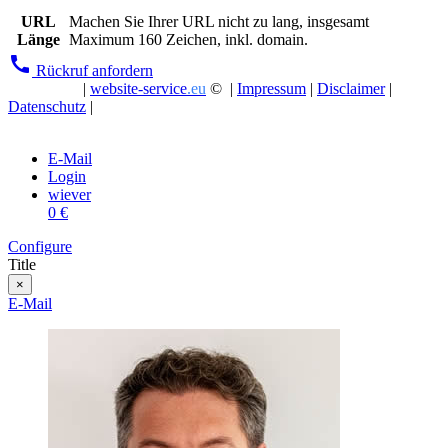
URL
Machen Sie Ihrer URL nicht zu lang, insgesamt
Länge
Maximum 160 Zeichen, inkl. domain.
call
Rückruf anfordern
|
website-service
.eu
© |
Impressum
|
Disclaimer
|
Datenschutz
|
E-Mail
Login
wiever
0 €
Configure
Title
×
E-Mail