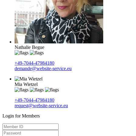
Nathalie Begue
+49-7044-47984180
demande@website-service.eu
Mia Wietzel
+49-7044-47984180
request@website-service.eu
Login for Members