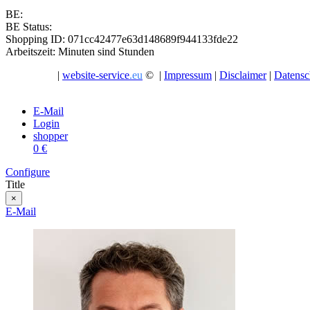
BE:
BE Status:
Shopping ID: 071cc42477e63d148689f944133fde22
Arbeitszeit: Minuten sind Stunden
|
website-service
.eu
© |
Impressum
|
Disclaimer
|
Datensc
E-Mail
Login
shopper
0 €
Configure
Title
×
E-Mail