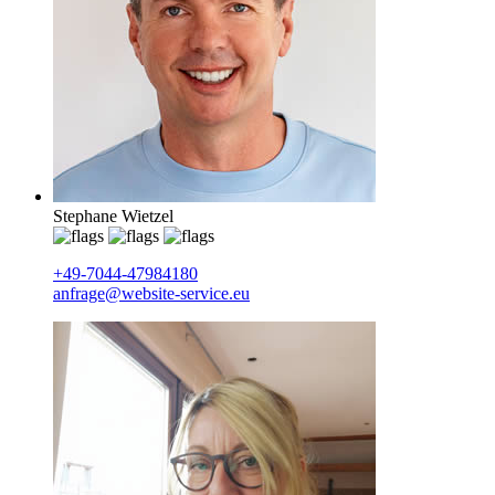
Stephane Wietzel
+49-7044-47984180
anfrage@website-service.eu