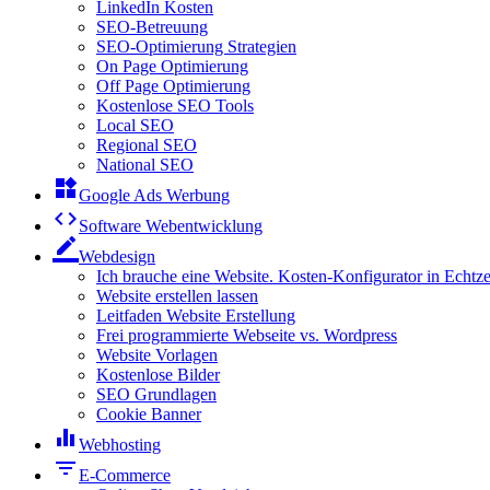
LinkedIn Kosten
SEO-Betreuung
SEO-Optimierung Strategien
On Page Optimierung
Off Page Optimierung
Kostenlose SEO Tools
Local SEO
Regional SEO
National SEO
widgets
Google Ads Werbung
code
Software Webentwicklung
border_color
Webdesign
Ich brauche eine Website. Kosten-Konfigurator in Echtze
Website erstellen lassen
Leitfaden Website Erstellung
Frei programmierte Webseite vs. Wordpress
Website Vorlagen
Kostenlose Bilder
SEO Grundlagen
Cookie Banner
equalizer
Webhosting
filter_list
E-Commerce