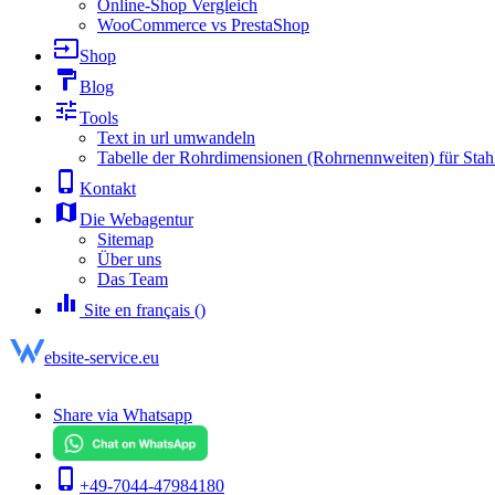
Online-Shop Vergleich
WooCommerce vs PrestaShop
input
Shop
format_paint
Blog
tune
Tools
Text in url umwandeln
Tabelle der Rohrdimensionen (Rohrnennweiten) für Stah
phone_iphone
Kontakt
map
Die Webagentur
Sitemap
Über uns
Das Team
equalizer
Site en français ()
ebsite-service.eu
Share via Whatsapp
phone_iphone
+49-7044-47984180