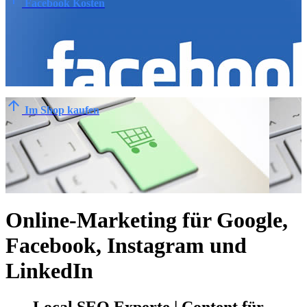
Facebook Kosten
arrow_upward
Im Shop kaufen
Online-Marketing für Google,
Facebook, Instagram und
LinkedIn