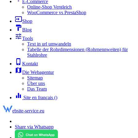
E-Commerce
Online-Shop Vergleich
WooCommerce vs PrestaShop
input
Shop
format_paint
Blog
tune
Tools
Text in url umwandeln
Tabelle der Rohrdimensionen (Rohrnennweiten) für
Stahlrohre
phone_iphone
Kontakt
map
Die Webagentur
Sitemap
Über uns
Das Team
equalizer
Site en français ()
ebsite-service.eu
Share via Whatsapp