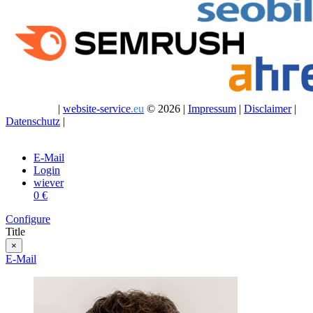
|
website-service
.eu
© 2026 |
Impressum
|
Disclaimer
|
Datenschutz
|
E-Mail
Login
wiever
0 €
Configure
Title
×
E-Mail