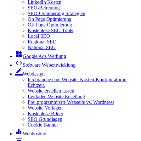
LinkedIn Kosten
SEO-Betreuung
SEO-Optimierung Strategien
On Page Optimierung
Off Page Optimierung
Kostenlose SEO Tools
Local SEO
Regional SEO
National SEO
widgets
Google Ads Werbung
code
Software Webentwicklung
border_color
Webdesign
Ich brauche eine Website. Kosten-Konfigurator in
Echtzeit.
Website erstellen lassen
Leitfaden Website Erstellung
Frei programmierte Webseite vs. Wordpress
Website Vorlagen
Kostenlose Bilder
SEO Grundlagen
Cookie Banner
equalizer
Webhosting
filter_list