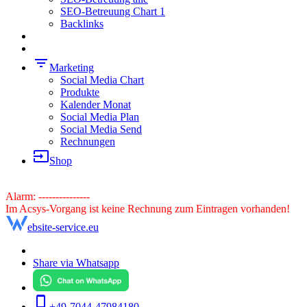
SEO-Betreuung Chart 1
Backlinks
filter_list
Marketing
Social Media Chart
Produkte
Kalender Monat
Social Media Plan
Social Media Send
Rechnungen
input
Shop
Alarm: ---------------
Im Acsys-Vorgang ist keine Rechnung zum Eintragen vorhanden!
ebsite-service.eu
Share via Whatsapp
phone_iphone
+49-7044-47984180