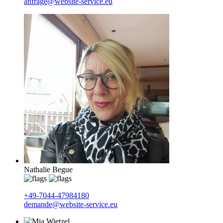
anfrage@website-service.eu
Nathalie Begue
+49-7044-47984180
demande@website-service.eu