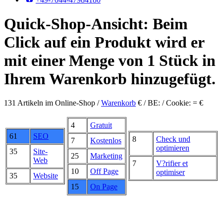
Quick-Shop-Ansicht: Beim
Click auf ein Produkt wird er
mit einer Menge von 1 Stück in
Ihrem Warenkorb hinzugefügt.
131 Artikeln im Online-Shop /
Warenkorb
€ / BE: / Cookie: = €
4
Gratuit
61
SEO
8
Check und
7
Kostenlos
optimieren
35
Site-
25
Marketing
Web
7
V?rifier et
10
Off Page
optimiser
35
Website
15
On Page