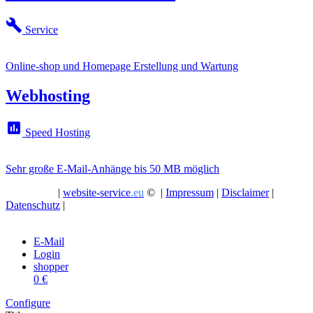
build
Service
Online-shop und Homepage Erstellung und Wartung
Webhosting
assessment
Speed Hosting
Sehr große E-Mail-Anhänge bis 50 MB möglich
|
website-service
.eu
© |
Impressum
|
Disclaimer
|
Datenschutz
|
E-Mail
Login
shopper
0 €
Configure