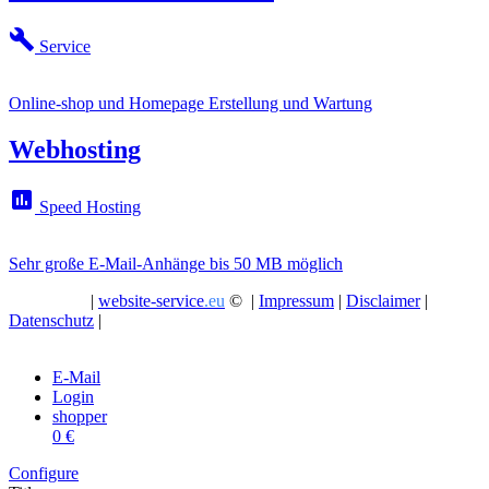
build
Service
Online-shop und Homepage Erstellung und Wartung
Webhosting
assessment
Speed Hosting
Sehr große E-Mail-Anhänge bis 50 MB möglich
|
website-service
.eu
© |
Impressum
|
Disclaimer
|
Datenschutz
|
E-Mail
Login
shopper
0 €
Configure