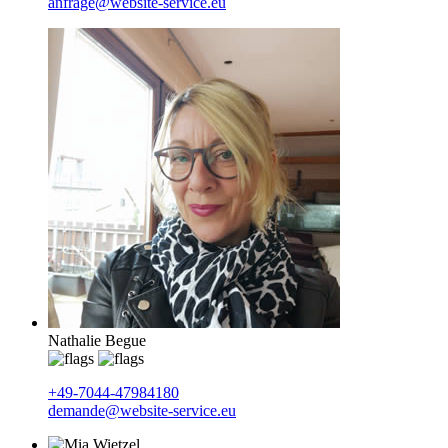
anfrage@website-service.eu
Nathalie Begue
+49-7044-47984180
demande@website-service.eu