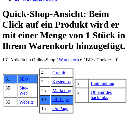
Quick-Shop-Ansicht: Beim
Click auf ein Produkt wird er
mit einer Menge von 1 Stück in
Ihrem Warenkorb hinzugefügt.
131 Artikeln im Online-Shop /
Warenkorb
€ / BE: / Cookie: = €
4
Gratuit
61
SEO
7
Kostenlos
5
Linkbuilding
35
Site-
25
Marketing
5
Obtenir des
Web
backlinks
10
Off Page
35
Website
15
On Page