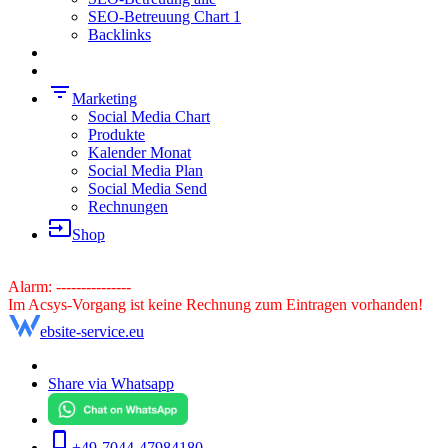
SEO-Betreuung Chart 1
Backlinks
filter_list
Marketing
Social Media Chart
Produkte
Kalender Monat
Social Media Plan
Social Media Send
Rechnungen
input
Shop
Alarm: ---------------
Im Acsys-Vorgang ist keine Rechnung zum Eintragen vorhanden!
ebsite-service.eu
Share via Whatsapp
phone_iphone
+49-7044-47984180